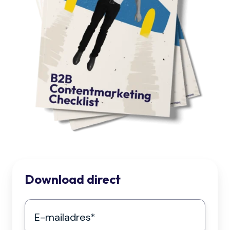
te
verduidelijken
Download direct
E-
mailadres
*