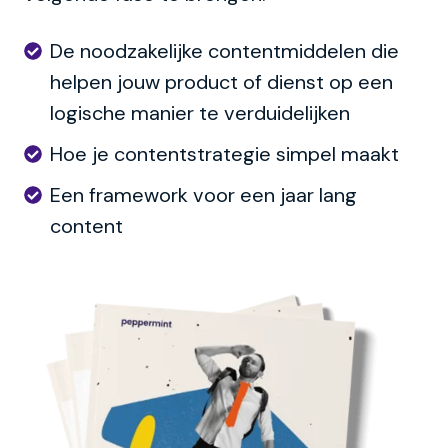
De
De noodzakelijke contentmiddelen die
noodzakelijke
helpen jouw product of dienst op een
contentmiddelen
logische manier te verduidelijken
die
Hoe
Hoe je contentstrategie simpel maakt
helpen
je
Een
Een framework voor een jaar lang
jouw
contentstrategie
framework
content
product
simpel
voor
of
maakt
een
dienst
jaar
op
lang
een
content
logische
manier