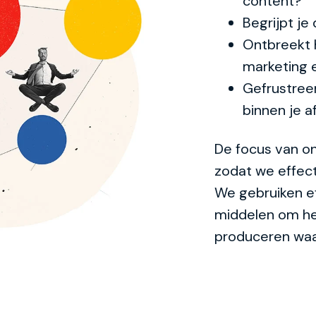
content?
Begrijpt je
Ontbreekt 
marketing 
Gefrustree
binnen je af
De focus van onz
zodat we effect
We gebruiken e
middelen om he
produceren waa