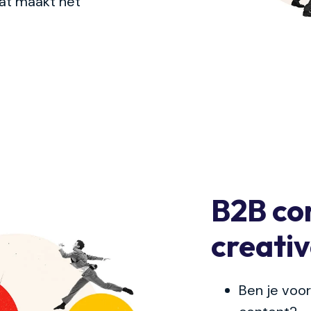
dat maakt het
B2B co
creativ
Ben je voo