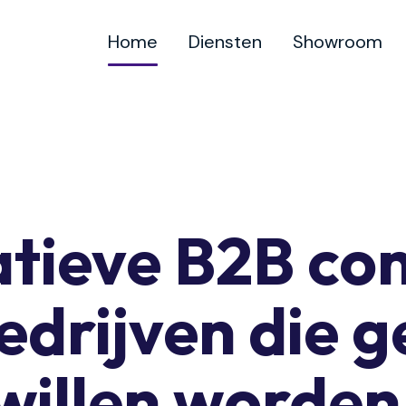
Home
Diensten
Showroom
tieve B2B co
edrijven die 
willen worden