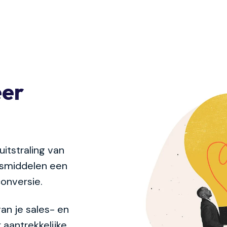
eer
itstraling van
lesmiddelen een
conversie.
an je sales- en
 aantrekkelijke