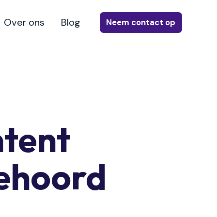
Over ons
Blog
Neem contact op
ntent
gehoord
.