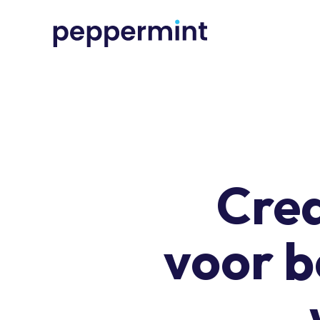
Crea
voor b