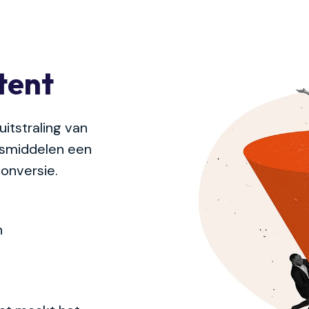
tent
itstraling van
lesmiddelen een
conversie.
n