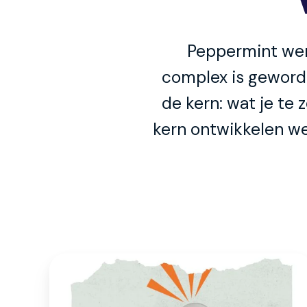
Peppermint wer
complex is geworde
de kern: wat je te
kern ontwikkelen we
B2B
Contentmarketing